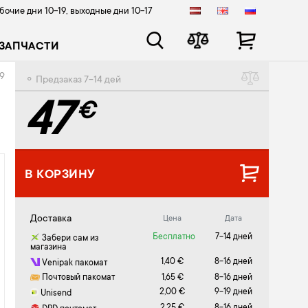
бочие дни 10-19, выходные дни 10-17
ЗАПЧАСТИ
99
⚬ Предзаказ 7-14 дей
47
€
В КОРЗИНУ
Доставка
Цена
Дата
Бесплатно
7-14 дней
Забери сам из
магазина
1,40 €
8-16 дней
Venipak пакомат
Почтовый пакомат
1,65 €
8-16 дней
2,00 €
9-19 дней
Unisend