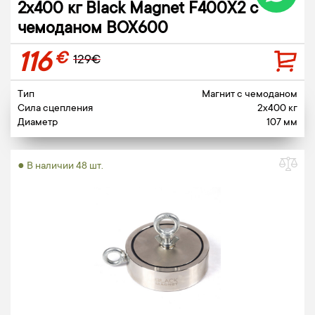
2х400 кг Black Magnet F400X2 c
чемоданом BOX600
116
€
129€
Тип
Магнит c чемоданом
Сила сцепления
2x400 кг
Диаметр
107 мм
● В наличии 48 шт.