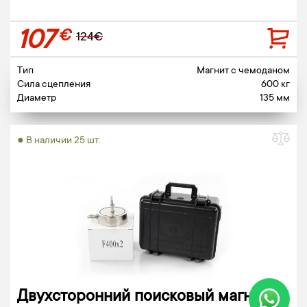
107
€
124€
Тип
Магнит c чемоданом
Сила сцепления
600 кг
Диаметр
135 мм
● В наличии 25 шт.
Двухсторонний поисковый магнит