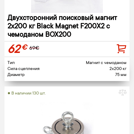
Двухсторонний поисковый магнит
2х200 кг Black Magnet F200X2 c
чемоданом BOX200
62
€
69€
Тип
Магнит c чемоданом
Сила сцепления
2x200 кг
Диаметр
75 мм
● В наличии 130 шт.