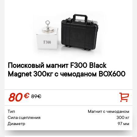
Поисковый магнит F300 Black
Magnet 300кг c чемоданом BOX600
80
€
89€
Тип
Магнит c чемоданом
Сила сцепления
300 кг
Диаметр
97 мм