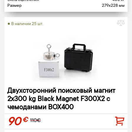
Сила сцепления
400 кг
Размер
279x228 мм
● В наличии 25 шт.
Двухсторонний поисковый магнит
2х300 kg Black Magnet F300X2 с
чемоданами BOX400
90
€
110€