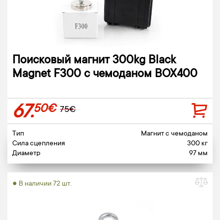
Поисковый магнит 300kg Black
Magnet F300 с чемоданом BOX400
67.
50€
75€
Тип
Магнит c чемоданом
Сила сцепления
300 кг
Диаметр
97 мм
● В наличии 72 шт.