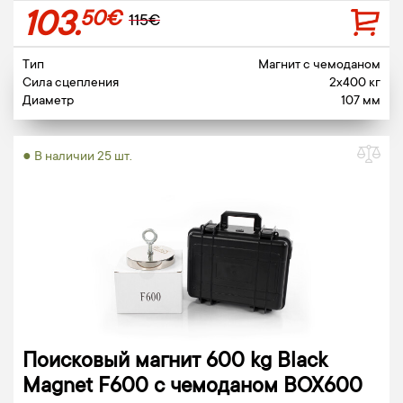
103.
50€
115€
Тип
Магнит c чемоданом
Сила сцепления
2x400 кг
Диаметр
107 мм
● В наличии 25 шт.
Поисковый магнит 600 kg Black
Magnet F600 c чемоданом BOX600