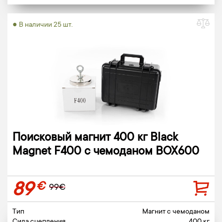
● В наличии 25 шт.
Поисковый магнит 400 кг Black
Magnet F400 c чемоданом BOX600
89
€
99€
Тип
Магнит c чемоданом