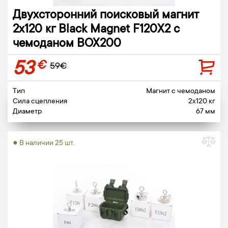
Двухсторонний поисковый магнит
2х120 кг Black Magnet F120X2 c
чемоданом BOX200
53
€
59€
Тип
Магнит c чемоданом
Сила сцепления
2x120 кг
Диаметр
67 мм
● В наличии 25 шт.