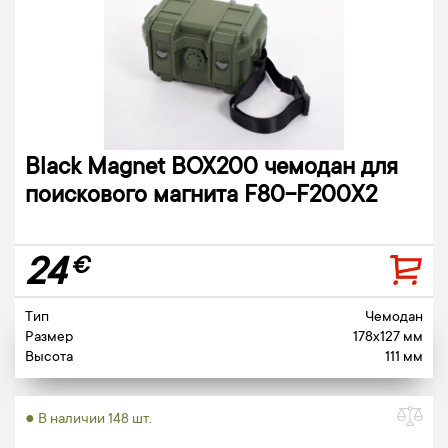
Black Magnet BOX200 чемодан для
поискового магнита F80-F200X2
24
€
Тип
Чемодан
Размер
178x127 мм
Высота
111 мм
● В наличии 148 шт.