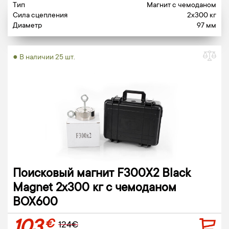
Тип
Магнит c чемоданом
Сила сцепления
2x300 кг
Диаметр
97 мм
● В наличии 25 шт.
Поисковый магнит F300X2 Black
Magnet 2x300 кг c чемоданом
BOX600
€
124€