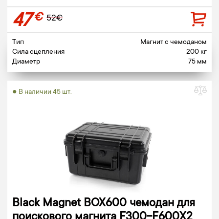
47
€
52€
Тип
Магнит c чемоданом
Сила сцепления
200 кг
Диаметр
75 мм
● В наличии 45 шт.
Black Magnet BOX600 чемодан для
поискового магнита F300-F600X2