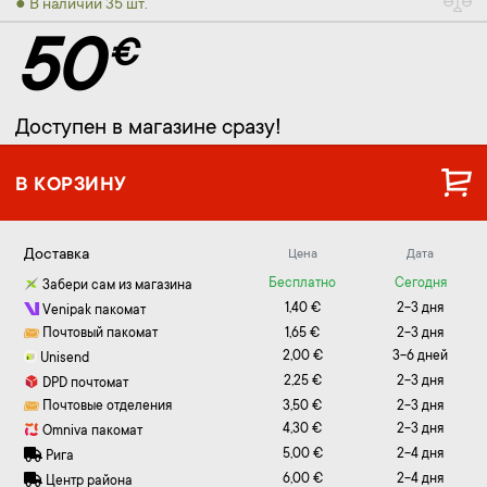
● В наличии 35 шт.
50
€
Доступен в магазине сразу!
В КОРЗИНУ
Доставка
Цена
Дата
Бесплатно
Сегодня
Забери сам из магазина
1,40 €
2-3 дня
Venipak пакомат
Почтовый пакомат
1,65 €
2-3 дня
2,00 €
3-6 дней
Unisend
2,25 €
2-3 дня
DPD почтомат
Почтовые отделения
3,50 €
2-3 дня
4,30 €
2-3 дня
Omniva пакомат
5,00 €
2-4 дня
Рига
6,00 €
2-4 дня
Центр района