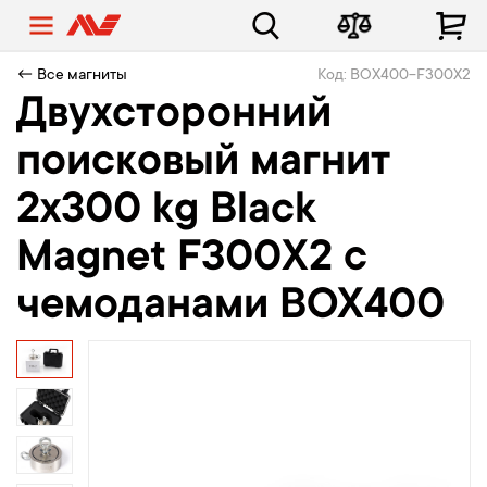
← Все магниты
Код: BOX400-F300X2
Двухсторонний
поисковый магнит
2х300 kg Black
Magnet F300X2 с
чемоданами BOX400