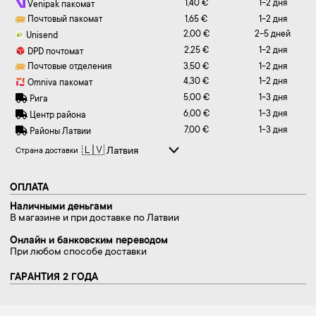
1,40 €
1-2 дня
Venipak пакомат
Почтовый пакомат
1,65 €
1-2 дня
2,00 €
2-5 дней
Unisend
2,25 €
1-2 дня
DPD почтомат
Почтовые отделения
3,50 €
1-2 дня
4,30 €
1-2 дня
Omniva пакомат
5,00 €
1-3 дня
Рига
6,00 €
1-3 дня
Центр района
7,00 €
1-3 дня
Районы Латвии
Страна доставки
ОПЛАТА
Наличными деньгами
В магазине и при доставке по Латвии
Онлайн и банковским переводом
При любом способе доставки
ГАРАНТИЯ 2 ГОДА