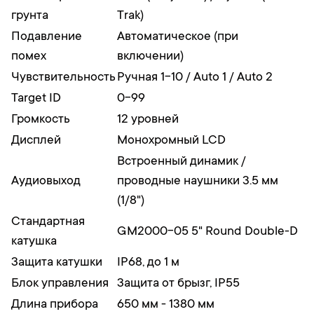
грунта
Trak)
Подавление
Автоматическое (при
помех
включении)
Чувствительность
Ручная 1-10 / Auto 1 / Auto 2
Target ID
0-99
Громкость
12 уровней
Дисплей
Монохромный LCD
Встроенный динамик /
Аудиовыход
проводные наушники 3.5 мм
(1/8")
Стандартная
GM2000-05 5" Round Double-D
катушка
Защита катушки
IP68, до 1 м
Блок управления
Защита от брызг, IP55
Длина прибора
650 мм - 1380 мм