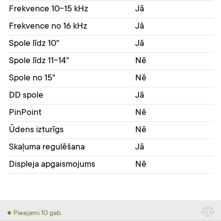
Frekvence 10-15 kHz
Jā
Frekvence no 16 kHz
Jā
Spole līdz 10"
Jā
Spole līdz 11-14"
Nē
Spole no 15"
Nē
DD spole
Jā
PinPoint
Nē
Ūdens izturīgs
Nē
Skaļuma regulēšana
Jā
Displeja apgaismojums
Nē
● Pieejami 10 gab.