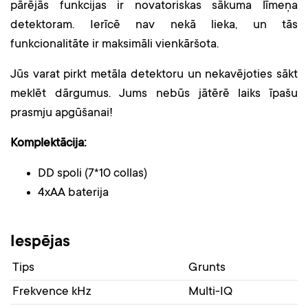
pārējās funkcijas ir novatoriskas sākuma līmeņa
detektoram. Ierīcē nav nekā lieka, un tās
funkcionalitāte ir maksimāli vienkāršota.
Jūs varat pirkt metāla detektoru un nekavējoties sākt
meklēt dārgumus. Jums nebūs jātērē laiks īpašu
prasmju apgūšanai!
Komplektācija:
DD spoli (7*10 collas)
4xАА baterija
Iespējas
Tips
Grunts
Frekvence kHz
Multi-IQ