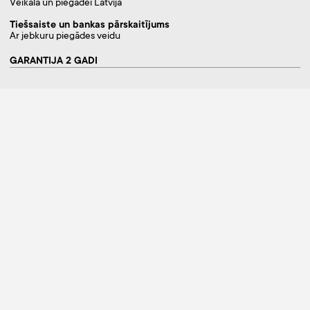
Veikalā un piegādei Latvijā
Tiešsaiste un bankas pārskaitījums
Ar jebkuru piegādes veidu
GARANTIJA 2 GADI