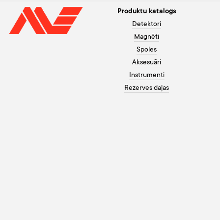
Produktu katalogs
Detektori
Magnēti
Spoles
Aksesuāri
Instrumenti
Rezerves daļas
Palīdzība pircējam
+371 26003120
Apmaksa
Darbadienās no 10 līdz 20,
Garantija
brīvdienās no 10 līdz 18
Kā pasūtīt
info@morex.lv
Kontakti
Youtube
Par mums
Instagram
Piegāde
Facebook
Privātuma politika
Sīkdatnes