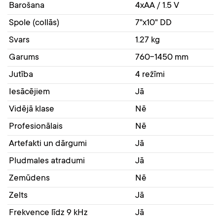
Barošana
4xAA / 1.5 V
Spole (collās)
7"x10" DD
Svars
1.27 kg
Garums
760-1450 mm
Jutība
4 režīmi
Iesācējiem
Jā
Vidējā klase
Nē
Profesionālais
Nē
Artefakti un dārgumi
Jā
Pludmales atradumi
Jā
Zemūdens
Nē
Zelts
Jā
Frekvence līdz 9 kHz
Jā