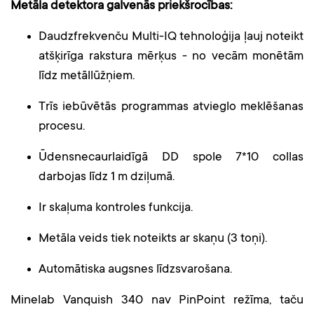
Metāla detektora galvenās priekšrocības:
Daudzfrekvenču Multi-IQ tehnoloģija ļauj noteikt
atšķirīga rakstura mērķus - no vecām monētām
līdz metāllūžņiem.
Trīs iebūvētās programmas atvieglo meklēšanas
procesu.
Ūdensnecaurlaidīgā DD spole 7*10 collas
darbojas līdz 1 m dziļumā.
Ir skaļuma kontroles funkcija.
Metāla veids tiek noteikts ar skaņu (3 toņi).
Automātiska augsnes līdzsvarošana.
Minelab Vanquish 340 nav PinPoint režīma, taču