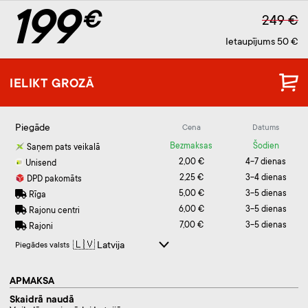
199
€
249 €
Ietaupījums 50 €
IELIKT GROZĀ
Piegāde
Cena
Datums
Bezmaksas
Šodien
Saņem pats veikalā
2,00 €
4-7 dienas
Unisend
2,25 €
3-4 dienas
DPD pakomāts
5,00 €
3-5 dienas
Rīga
6,00 €
3-5 dienas
Rajonu centri
7,00 €
3-5 dienas
Rajoni
Piegādes valsts
APMAKSA
Skaidrā naudā