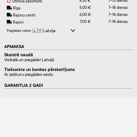
4,30 €
7-13 dienas
Omniva pakomāts
5,00 €
7-14 dienas
Rīga
6,00 €
7-14 dienas
Rajonu centri
7,00 €
7-14 dienas
Rajoni
Piegādes valsts
APMAKSA
Skaidrā naudā
Veikalā un piegādei Latvijā
Tiešsaiste un bankas pārskaitījums
Ar jebkuru piegādes veidu
GARANTIJA 2 GADI