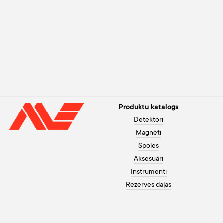
Produktu katalogs
Detektori
Magnēti
Spoles
Aksesuāri
Instrumenti
Rezerves daļas
Palīdzība pircējam
+371 26003120
Apmaksa
Darbadienās no 10 līdz 20,