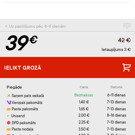
⚬ Uz pasūtījumu pēc 4-9 dienām
39
€
42 €
Ietaupījums 3 €
IELIKT GROZĀ
Piegāde
Cena
Datums
Bezmaksas
6-11 dienas
Saņem pats veikalā
1,40 €
7-13 dienas
Venipak pakomāts
Pasta pakomāts
1,65 €
7-13 dienas
2,00 €
8-16 dienas
Unisend
2,25 €
7-13 dienas
DPD pakomāts
Pasta nodaļa
3,50 €
7-13 dienas