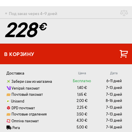
⚬ Под заказ через 4-9 дней
228
€
В КОРЗИНУ
Доставка
Цена
Дата
Бесплатно
6-11 дней
Забери сам из магазина
1,40 €
7-13 дней
Venipak пакомат
Почтовый пакомат
1,65 €
7-13 дней
2,00 €
8-16 дней
Unisend
2,25 €
7-13 дней
DPD почтомат
Почтовые отделения
3,50 €
7-13 дней
4,30 €
7-13 дней
Omniva пакомат
5,00 €
7-14 дней
Рига