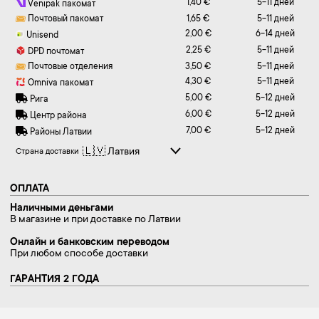
1,40 €
5-11 дней
Venipak пакомат
Почтовый пакомат
1,65 €
5-11 дней
2,00 €
6-14 дней
Unisend
2,25 €
5-11 дней
DPD почтомат
Почтовые отделения
3,50 €
5-11 дней
4,30 €
5-11 дней
Omniva пакомат
5,00 €
5-12 дней
Рига
6,00 €
5-12 дней
Центр района
7,00 €
5-12 дней
Районы Латвии
Страна доставки
ОПЛАТА
Наличными деньгами
В магазине и при доставке по Латвии
Онлайн и банковским переводом
При любом способе доставки
ГАРАНТИЯ 2 ГОДА