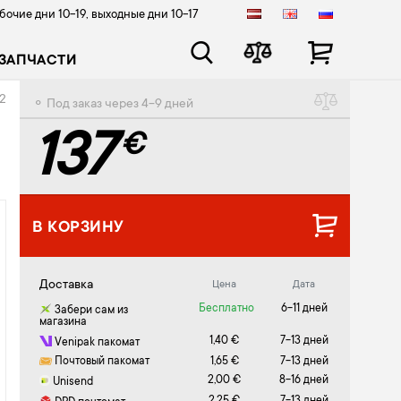
бочие дни 10-19, выходные дни 10-17
ЗАПЧАСТИ
02
⚬ Под заказ через 4-9 дней
137
€
В КОРЗИНУ
Доставка
Цена
Дата
Бесплатно
6-11 дней
Забери сам из
магазина
1,40 €
7-13 дней
Venipak пакомат
Почтовый пакомат
1,65 €
7-13 дней
2,00 €
8-16 дней
Unisend