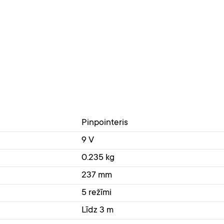
Pinpointeris
9 V
0.235 kg
237 mm
5 režīmi
Līdz 3 m