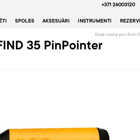
+371 26003120
ĒTI
SPOLES
AKSESUĀRI
INSTRUMENTI
REZERV
Kods: noma-pro-find-
IND 35 PinPointer