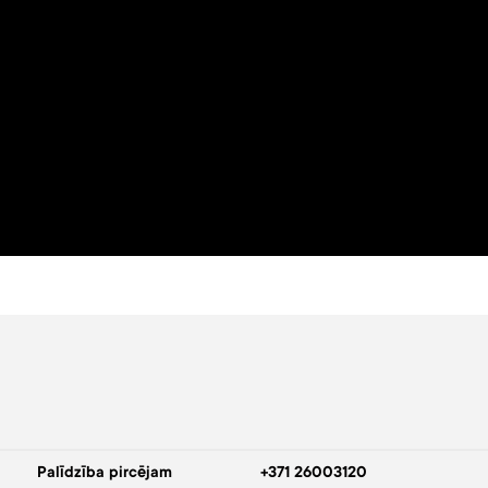
Palīdzība pircējam
+371 26003120