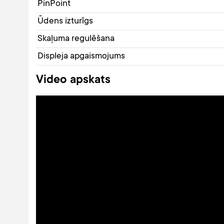
PinPoint
Ūdens izturīgs
Skaļuma regulēšana
Displeja apgaismojums
Video apskats