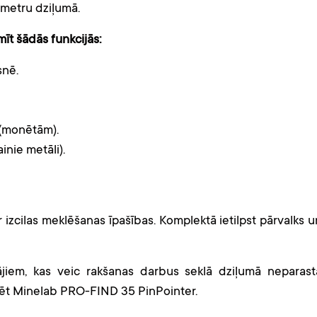
3 metru dziļumā.
t šādās funkcijās:
snē.
 (monētām).
inie metāli).
 izcilas meklēšanas īpašības. Komplektā ietilpst pārvalks u
ājiem, kas veic rakšanas darbus seklā dziļumā neparast
īrēt Minelab PRO-FIND 35 PinPointer.