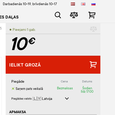
Darbadienās 10-19, brīvdienās 10-17
ES DAĻAS
35
● Pieejami 1 gab.
10
€
IELIKT GROZĀ
Piegāde
Cena
Datums
Bezmaksas
Šodien
Saņem pats veikalā
līdz 17:00
Piegādes valsts
APMAKSA