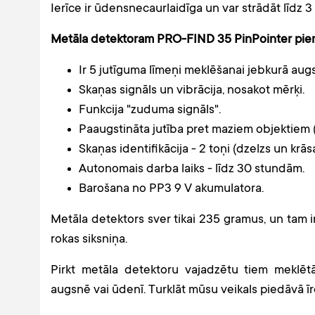
Ierīce ir ūdensnecaurlaidīga un var strādāt līdz 
Metāla detektoram PRO-FIND 35 PinPointer piemī
Ir 5 jutīguma līmeņi meklēšanai jebkurā aug
Skaņas signāls un vibrācija, nosakot mērķi.
Funkcija "zuduma signāls".
Paaugstināta jutība pret maziem objektiem
Skaņas identifikācija - 2 toņi (dzelzs un krāsa
Autonomais darba laiks - līdz 30 stundām.
Barošana no PP3 9 V akumulatora.
Metāla detektors sver tikai 235 gramus, un tam ir
rokas siksniņa.
Pirkt metāla detektoru vajadzētu tiem meklēt
augsnē vai ūdenī. Turklāt mūsu veikals piedāvā 