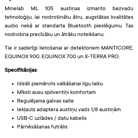
Minelab ML 105 austiņas izmanto bezvadu
tehnoloģiju, lai nodrošinātu ātru, augstākas kvalitātes
audio nekā ar standarta Bluetooth pieslēgumu. Tas
nodrošina precīzāku un ātrāku noteikšanu.
Tie ir saderīgi lietošanai ar detektoriem MANTICORE,
EQUINOX 900, EQUINOX 700 un X-TERRA PRO.
Specifikācijas
:
Ideāli piemērots valkāšanai ilgu laiku
Mīksti ausu spilventiņi komfortam
Regulējama galvas saite
Iekļauts adaptera austiņu vads 1/8 austiņām
USB-C uzlādes / datu kabelis
Pārnēsāšanas futrālis