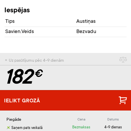
Iespējas
Tips
Austiņas
Savien.Veids
Bezvadu
⚬ Uz pasūtījumu pēc 4-9 dienām
182
€
IELIKT GROZĀ
Piegāde
Cena
Datums
Bezmaksas
4-9 dienas
Saņem pats veikalā