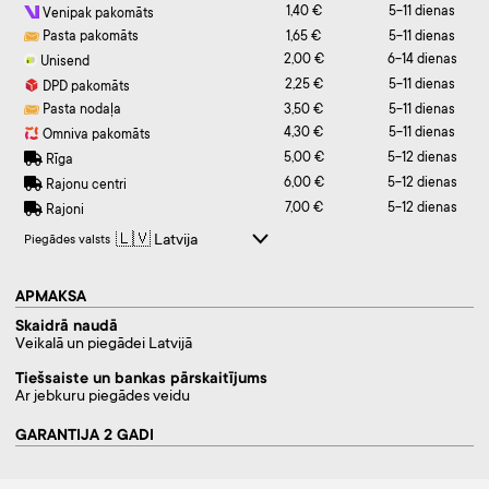
1,40 €
5-11 dienas
Venipak pakomāts
Pasta pakomāts
1,65 €
5-11 dienas
2,00 €
6-14 dienas
Unisend
2,25 €
5-11 dienas
DPD pakomāts
Pasta nodaļa
3,50 €
5-11 dienas
4,30 €
5-11 dienas
Omniva pakomāts
5,00 €
5-12 dienas
Rīga
6,00 €
5-12 dienas
Rajonu centri
7,00 €
5-12 dienas
Rajoni
Piegādes valsts
APMAKSA
Skaidrā naudā
Veikalā un piegādei Latvijā
Tiešsaiste un bankas pārskaitījums
Ar jebkuru piegādes veidu
GARANTIJA 2 GADI