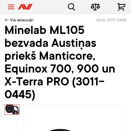
← Visi aksesuāri
Kods: 3011-0445
Minelab ML105
bezvada Austiņas
priekš Manticore,
Equinox 700, 900 un
X-Terra PRO (3011-
0445)