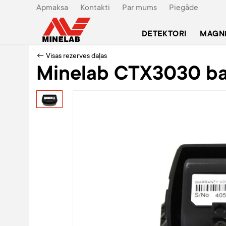
Apmaksa
Kontakti
Par mums
Piegāde
DETEKTORI
MAGN
← Visas rezerves daļas
Minelab CTX3030 bat