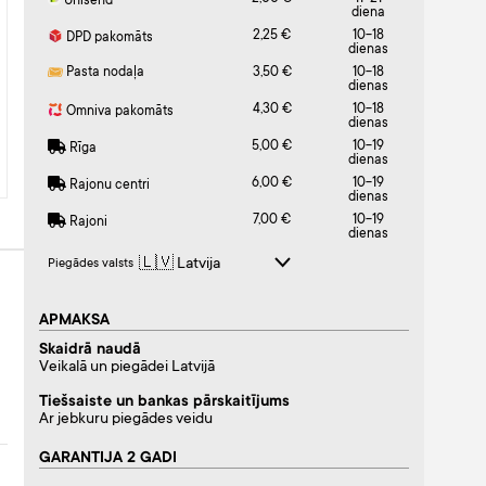
Unisend
diena
2,25 €
10-18
DPD pakomāts
dienas
Pasta nodaļa
3,50 €
10-18
dienas
4,30 €
10-18
Omniva pakomāts
dienas
5,00 €
10-19
Rīga
dienas
6,00 €
10-19
Rajonu centri
dienas
7,00 €
10-19
Rajoni
dienas
Piegādes valsts
APMAKSA
Skaidrā naudā
Veikalā un piegādei Latvijā
Tiešsaiste un bankas pārskaitījums
Ar jebkuru piegādes veidu
GARANTIJA 2 GADI