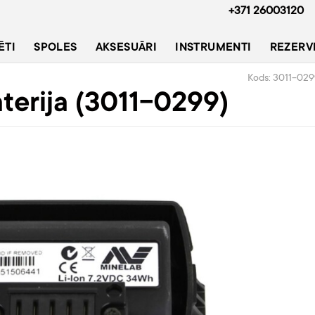
+371 26003120
ĒTI
SPOLES
AKSESUĀRI
INSTRUMENTI
REZERV
Kods: 3011-02
erija (3011-0299)