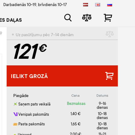
Darbadienās 10-19, brīvdienās 10-17
ES DAĻAS
99
⚬ Uz pasūtījumu pēc 7-14 dienām
121
€
IELIKT GROZĀ
Piegāde
Cena
Datums
Bezmaksas
9-16
Saņem pats veikalā
dienas
1,40 €
10-18
Venipak pakomāts
dienas
Pasta pakomāts
1,65 €
10-18
dienas
2,00 €
11-21