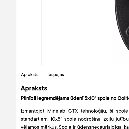
Apraksts
Iespējas
Apraksts
Pilnībā iegremdējama ūdenī 5x10" spole no Coil
Izmantojot Minelab CTX tehnoloģiju, šī spole
standartiem. 10x5" spole nodrošina izcilu jutīb
vēlamos mērķus. Spole ir ūdensnecaurlaidīga, ka