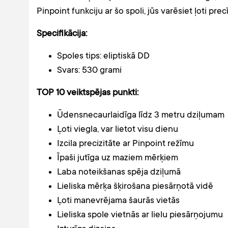
Pinpoint funkciju ar šo spoli, jūs varēsiet ļoti pr
Specifikācija:
Spoles tips: eliptiskā DD
Svars: 530 grami
TOP 10 veiktspējas punkti:
Ūdensnecaurlaidīga līdz 3 metru dziļumam
Ļoti viegla, var lietot visu dienu
Izcila precizitāte ar Pinpoint režīmu
Īpaši jutīga uz maziem mērķiem
Laba noteikšanas spēja dziļumā
Lieliska mērķa šķirošana piesārņotā vidē
Ļoti manevrējama šaurās vietās
Lieliska spole vietnās ar lielu piesārņojumu