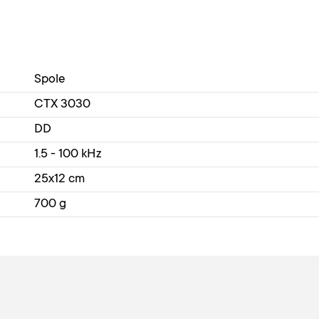
Spole
CTX 3030
DD
1.5 - 100 kHz
25x12 cm
700 g