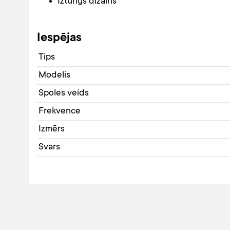
Izturīgs dizains
Iespējas
Tips
Modelis
Spoles veids
Frekvence
Izmērs
Svars