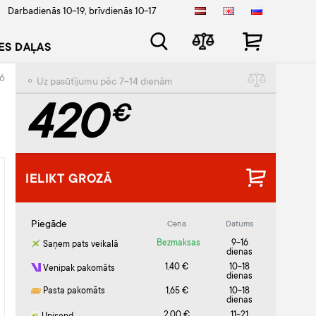
Darbadienās 10-19, brīvdienās 10-17
ES DAĻAS
6
⚬ Uz pasūtījumu pēc 7-14 dienām
420
€
IELIKT GROZĀ
Piegāde
Cena
Datums
Bezmaksas
9-16
Saņem pats veikalā
dienas
1,40 €
10-18
Venipak pakomāts
dienas
Pasta pakomāts
1,65 €
10-18
dienas
2,00 €
11-21