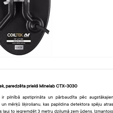
tek, paredzēta priekš Minelab CTX-3030
 ir pilnībā apstiprināta un pārbaudīta pēc augstākajie
u un mērķū šķirošanu, kas papildina detektora spēju atras
s ļauj to iegremdēt 3 metru dziļumā zem ūdens. Izmantojo