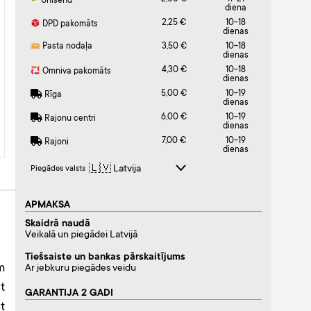
Unisend
diena
2,25 €
10-18
DPD pakomāts
dienas
Pasta nodaļa
3,50 €
10-18
dienas
4,30 €
10-18
Omniva pakomāts
dienas
5,00 €
10-19
Rīga
dienas
6,00 €
10-19
Rajonu centri
dienas
7,00 €
10-19
Rajoni
dienas
Piegādes valsts
APMAKSA
Skaidrā naudā
Veikalā un piegādei Latvijā
Tiešsaiste un bankas pārskaitījums
m
Ar jebkuru piegādes veidu
t
GARANTIJA 2 GADI
t