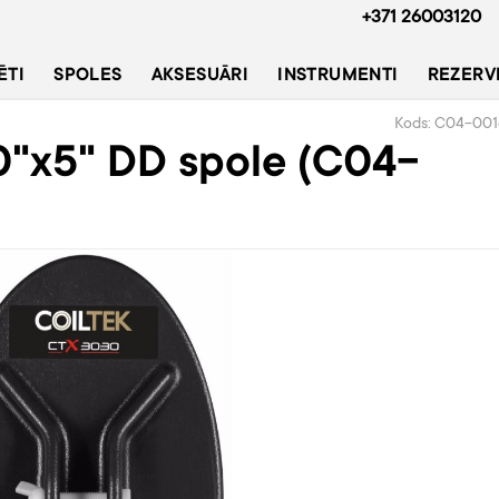
+371 26003120
ĒTI
SPOLES
AKSESUĀRI
INSTRUMENTI
REZERV
Kods: C04-001
"x5" DD spole (C04-