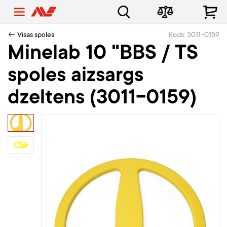
← Visas spoles
Kods: 3011-0159
Minelab 10 "BBS / TS
spoles aizsargs
dzeltens (3011-0159)