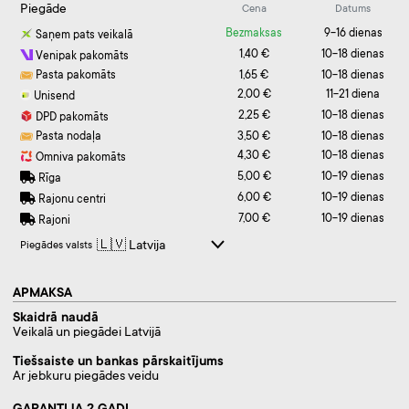
Piegāde
Cena
Datums
Bezmaksas
9-16 dienas
Saņem pats veikalā
1,40 €
10-18 dienas
Venipak pakomāts
Pasta pakomāts
1,65 €
10-18 dienas
2,00 €
11-21 diena
Unisend
2,25 €
10-18 dienas
DPD pakomāts
Pasta nodaļa
3,50 €
10-18 dienas
4,30 €
10-18 dienas
Omniva pakomāts
5,00 €
10-19 dienas
Rīga
6,00 €
10-19 dienas
Rajonu centri
7,00 €
10-19 dienas
Rajoni
Piegādes valsts
APMAKSA
Skaidrā naudā
Veikalā un piegādei Latvijā
Tiešsaiste un bankas pārskaitījums
Ar jebkuru piegādes veidu