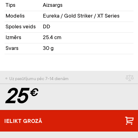
Tips
Aizsargs
Modelis
Eureka / Gold Striker / XT Series
Spoles veids
DD
Izmērs
25.4 cm
Svars
30 g
⚬ Uz pasūtījumu pēc 7-14 dienām
25
€
IELIKT GROZĀ