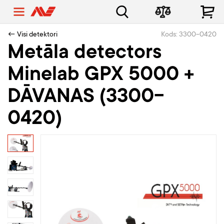
← Visi detektori
Kods: 3300-0420
Metāla detectors
Minelab GPX 5000 +
DĀVANAS (3300-
0420)