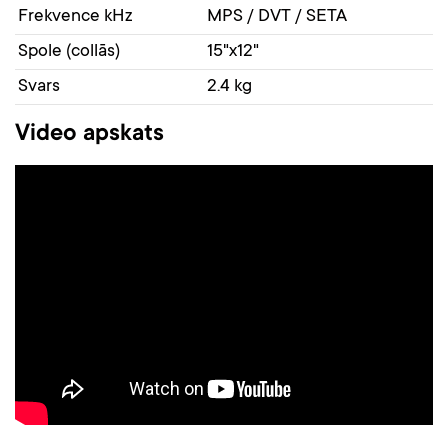
Frekvence kHz
MPS / DVT / SETA
Spole (collās)
15"x12"
Svars
2.4 kg
Video apskats