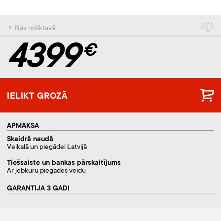
⚬ Nav noliktavā
4399
€
IELIKT GROZĀ
APMAKSA
Skaidrā naudā
Veikalā un piegādei Latvijā
Tiešsaiste un bankas pārskaitījums
Ar jebkuru piegādes veidu
GARANTIJA 3 GADI