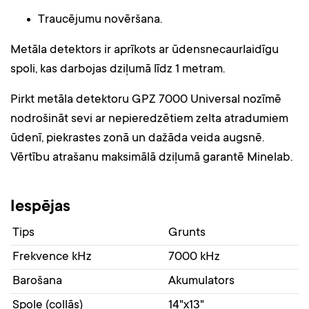
Traucējumu novēršana.
Metāla detektors ir aprīkots ar ūdensnecaurlaidīgu
spoli, kas darbojas dziļumā līdz 1 metram.
Pirkt metāla detektoru GPZ 7000 Universal nozīmē
nodrošināt sevi ar nepieredzētiem zelta atradumiem
ūdenī, piekrastes zonā un dažāda veida augsnē.
Vērtību atrašanu maksimālā dziļumā garantē Minelab.
Iespējas
Tips
Grunts
Frekvence kHz
7000 kHz
Barošana
Akumulators
Spole (collās)
14"x13"