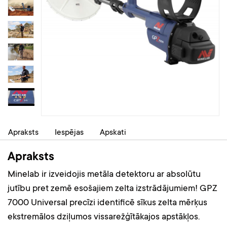
Apraksts
Iespējas
Apskati
Apraksts
Minelab ir izveidojis metāla detektoru ar absolūtu
jutību pret zemē esošajiem zelta izstrādājumiem! GPZ
7000 Universal precīzi identificē sīkus zelta mērķus
ekstremālos dziļumos vissarežģītākajos apstākļos.