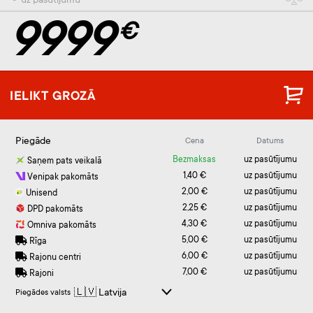
⚬ uz pasūtījumu
9999
€
IELIKT GROZĀ
Piegāde
Cena
Datums
Bezmaksas
uz pasūtījumu
Saņem pats veikalā
1,40 €
uz pasūtījumu
Venipak pakomāts
2,00 €
uz pasūtījumu
Unisend
2,25 €
uz pasūtījumu
DPD pakomāts
4,30 €
uz pasūtījumu
Omniva pakomāts
5,00 €
uz pasūtījumu
Rīga
6,00 €
uz pasūtījumu
Rajonu centri
7,00 €
uz pasūtījumu
Rajoni
Piegādes valsts