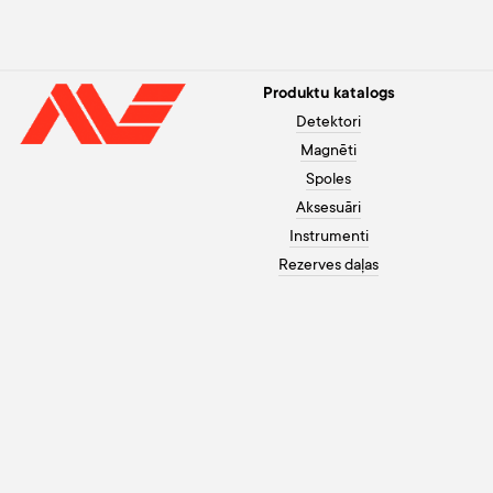
Produktu katalogs
Detektori
Magnēti
Spoles
Aksesuāri
Instrumenti
Rezerves daļas
Palīdzība pircējam
+371 26003120
Apmaksa
Darbadienās no 10 līdz 20,
Garantija
brīvdienās no 10 līdz 18
Kā pasūtīt
info@morex.lv
Kontakti
Youtube
Par mums
Instagram
Piegāde
Facebook