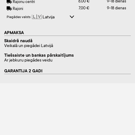
6,00 €
9-18 dienas
Rajonu centri
7,00 €
9-18 dienas
Rajoni
Piegādes valsts
APMAKSA
Skaidrā naudā
Veikalā un piegādei Latvijā
Tiešsaiste un bankas pārskaitījums
Ar jebkuru piegādes veidu
GARANTIJA 2 GADI