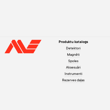
Produktu katalogs
Detektori
Magnēti
Spoles
Aksesuāri
Instrumenti
Rezerves daļas
Palīdzība pircējam
+371 26003120
Apmaksa
Darbadienās no 10 līdz 20,
Garantija
brīvdienās no 10 līdz 18