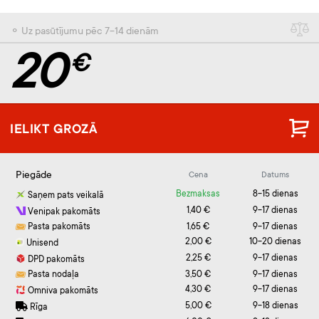
⚬ Uz pasūtījumu pēc 7-14 dienām
20
€
IELIKT GROZĀ
Piegāde
Cena
Datums
Bezmaksas
8-15 dienas
Saņem pats veikalā
1,40 €
9-17 dienas
Venipak pakomāts
Pasta pakomāts
1,65 €
9-17 dienas
2,00 €
10-20 dienas
Unisend
2,25 €
9-17 dienas
DPD pakomāts
Pasta nodaļa
3,50 €
9-17 dienas
4,30 €
9-17 dienas
Omniva pakomāts
5,00 €
9-18 dienas
Rīga