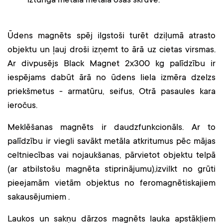
izturīga metāla metāla osas skrūve.
Ūdens magnēts spēj ilgstoši turēt dziļumā atrasto
objektu un ļauj droši izņemt to ārā uz cietas virsmas.
Ar divpusējs Black Magnet 2x300 kg palīdzību ir
iespējams dabūt ārā no ūdens liela izmēra dzelzs
priekšmetus - armatūru, seifus, Otrā pasaules kara
ieročus.
Meklēšanas magnēts ir daudzfunkcionāls. Ar to
palīdzību ir viegli savākt metāla atkritumus pēc mājas
celtniecības vai nojaukšanas, pārvietot objektu telpā
(ar atbilstošu magnēta stiprinājumu),izvilkt no grūti
pieejamām vietām objektus no feromagnētiskajiem
sakausējumiem .
Laukos un sakņu dārzos magnēts lauka apstākļiem