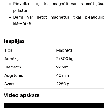
Pievelkot objektus, magnēti var traumēt jūsu
pirkstus.
Bērni var lietot magnētus tikai pieaugušo
klātbūtnē.
Iespējas
Tips
Magnēts
Adhēzija
2x300 kg
Diametrs
97 mm
Augstums
40 mm
Svars
2280 g
Video apskats