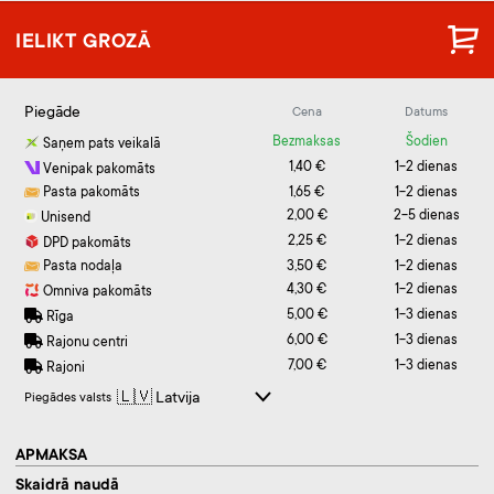
IELIKT GROZĀ
Piegāde
Cena
Datums
Bezmaksas
Šodien
Saņem pats veikalā
1,40 €
1-2 dienas
Venipak pakomāts
Pasta pakomāts
1,65 €
1-2 dienas
2,00 €
2-5 dienas
Unisend
2,25 €
1-2 dienas
DPD pakomāts
Pasta nodaļa
3,50 €
1-2 dienas
4,30 €
1-2 dienas
Omniva pakomāts
5,00 €
1-3 dienas
Rīga
6,00 €
1-3 dienas
Rajonu centri
7,00 €
1-3 dienas
Rajoni
Piegādes valsts
APMAKSA
Skaidrā naudā