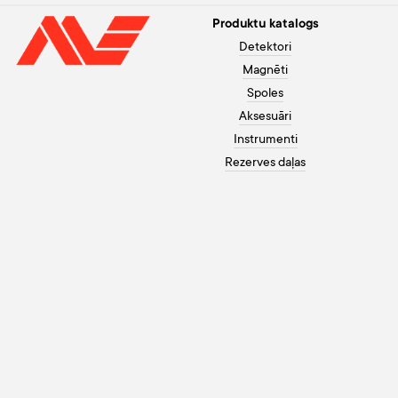
Produktu katalogs
Detektori
Magnēti
Spoles
Aksesuāri
Instrumenti
Rezerves daļas
Palīdzība pircējam
+371 26003120
Apmaksa
Darbadienās no 10 līdz 20,
Garantija
brīvdienās no 10 līdz 18
Kā pasūtīt
info@morex.lv
Kontakti
Youtube
Par mums
Instagram
Piegāde
Facebook
Privātuma politika
Sīkdatnes