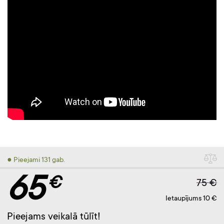
● Pieejami 131 gab.
65
€
75 €
Ietaupījums 10 €
Pieejams veikalā tūlīt!