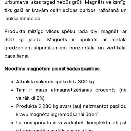
urbuma vai akas tagad nebūs grūti. Magnēts veiksmīgi
tiks galā ar kravām celtniecības darbos, ražošanā un
lauksaimniecībā.
Produkta milzīgo vilces spēku rada divi magnēti ar
300 kg jaudu. Magnēts ir aprīkots ar metāla
gredzeniem-stiprinājumiem horizontālai un vertikālai
pacelšanai.
Neodīma magnētam piemīt šādas īpašības:
Atbalsta saķeres spēku līdz 300 kg.
Tam ir mazs atmagnetizēšanas procents (ne
vairāk kā 2%).
Produkta 2,280 kg svars ļauj neizmantot papildu
kravu magnēta iegremdēšanai ūdenī.
Lai nostiprinātu virvi vai kabeli, komplektā ietilpst