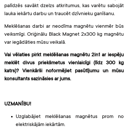
palīdzēs savākt dzelzs atkritumus, kas varētu sabojāt
lauka iekārtu darbu un traucēt dzīvnieku ganīšanu.
Meklēšanas darbi ar neodīma magnētu vienmēr būs
veiksmīgi. Oriģinālu Black Magnet 2x300 kg magnētu
var iegādāties mūsu veikalā.
Vai vēlaties pirkt meklēšanas magnētu 2in1 ar iespēju
meklēt divus priekšmetus vienlaicīgi (līdz 300 kg
katrs)? Vienkārši noformējiet pasūtījumu un mūsu
konsultants sazināsies ar jums.
UZMANĪBU!
Uzglabājiet meklēšanas magnētus prom no
elektriskājām iekārtām.