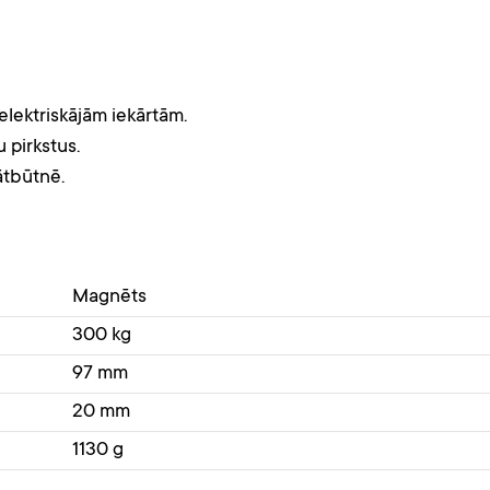
lektriskājām iekārtām.
 pirkstus.
ātbūtnē.
Magnēts
300 kg
97 mm
20 mm
1130 g