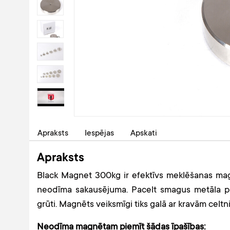
Apraksts
Iespējas
Apskati
Apraksts
Black Magnet 300kg ir efektīvs meklēšanas magn
neodīma sakausējuma. Pacelt smagus metāla p
grūti. Magnēts veiksmīgi tiks galā ar kravām celt
Neodīma magnētam piemīt šādas īpašības: