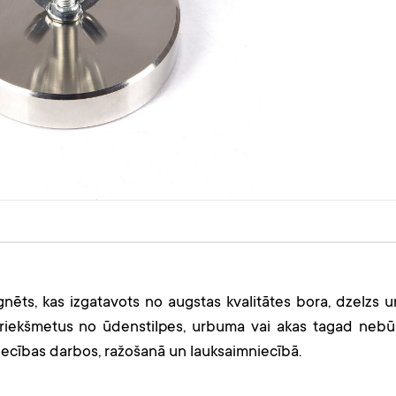
ēts, kas izgatavots no augstas kvalitātes bora, dzelzs u
riekšmetus no ūdenstilpes, urbuma vai akas tagad nebū
niecības darbos, ražošanā un lauksaimniecībā.