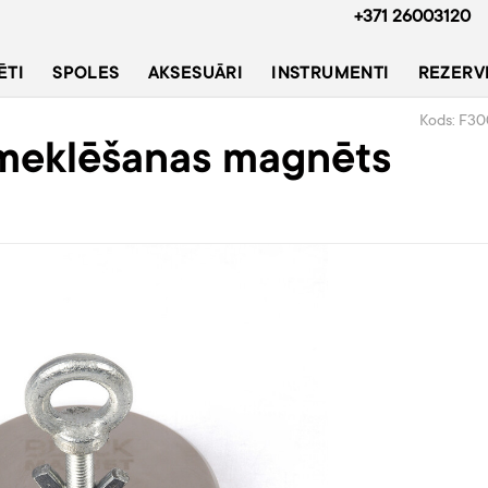
+371 26003120
ĒTI
SPOLES
AKSESUĀRI
INSTRUMENTI
REZERV
Kods: F30
meklēšanas magnēts