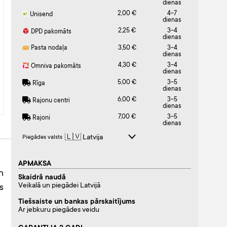
dienas
2,00 €
4-7
Unisend
dienas
2,25 €
3-4
DPD pakomāts
dienas
Pasta nodaļa
3,50 €
3-4
dienas
4,30 €
3-4
Omniva pakomāts
dienas
5,00 €
3-5
Rīga
dienas
6,00 €
3-5
Rajonu centri
dienas
7,00 €
3-5
Rajoni
dienas
Piegādes valsts
APMAKSA
n
Skaidrā naudā
Veikalā un piegādei Latvijā
s
Tiešsaiste un bankas pārskaitījums
Ar jebkuru piegādes veidu