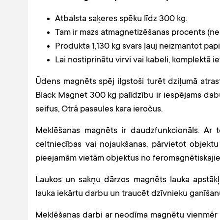
Atbalsta saķeres spēku līdz 300 kg.
Tam ir mazs atmagnetizēšanas procents (ne 
Produkta 1,130 kg svars ļauj neizmantot pa
Lai nostiprinātu virvi vai kabeli, komplektā i
Ūdens magnēts spēj ilgstoši turēt dziļumā atrast
Black Magnet 300 kg palīdzību ir iespējams dabū
seifus, Otrā pasaules kara ieročus.
Meklēšanas magnēts ir daudzfunkcionāls. Ar to
celtniecības vai nojaukšanas, pārvietot objektu 
pieejamām vietām objektus no feromagnētiskaji
Laukos un sakņu dārzos magnēts lauka apstākļi
lauka iekārtu darbu un traucēt dzīvnieku ganīšan
Meklēšanas darbi ar neodīma magnētu vienmēr b