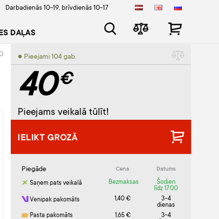
Darbadienās 10-19, brīvdienās 10-17
ES DAĻAS
0
● Pieejami 104 gab.
40
€
Pieejams veikalā tūlīt!
IELIKT GROZĀ
Piegāde
Cena
Datums
Bezmaksas
Šodien
Saņem pats veikalā
līdz 17:00
1,40 €
3-4
Venipak pakomāts
dienas
Pasta pakomāts
1,65 €
3-4