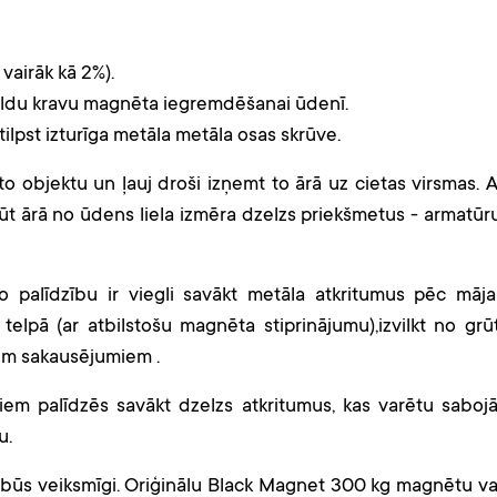
vairāk kā 2%).
pildu kravu magnēta iegremdēšanai ūdenī.
etilpst izturīga metāla metāla osas skrūve.
o objektu un ļauj droši izņemt to ārā uz cietas virsmas. A
t ārā no ūdens liela izmēra dzelzs priekšmetus - armatūru
 palīdzību ir viegli savākt metāla atkritumus pēc māja
telpā (ar atbilstošu magnēta stiprinājumu),izvilkt no grūt
em sakausējumiem .
em palīdzēs savākt dzelzs atkritumus, kas varētu sabojā
u.
ūs veiksmīgi. Oriģinālu Black Magnet 300 kg magnētu va