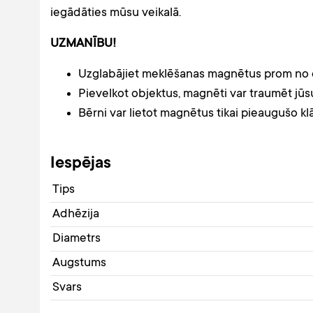
iegādāties mūsu veikalā.
UZMANĪBU!
Uzglabājiet meklēšanas magnētus prom no e
Pievelkot objektus, magnēti var traumēt jūsu
Bērni var lietot magnētus tikai pieaugušo kl
Iespējas
Tips
Adhēzija
Diametrs
Augstums
Svars