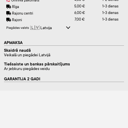
4,30 €
1-2 dienas
Omniva pakomāts
5,00 €
1-3 dienas
Rīga
6,00 €
1-3 dienas
Rajonu centri
7,00 €
1-3 dienas
Rajoni
Piegādes valsts
APMAKSA
Skaidrā naudā
Veikalā un piegādei Latvijā
Tiešsaiste un bankas pārskaitījums
Ar jebkuru piegādes veidu
GARANTIJA 2 GADI