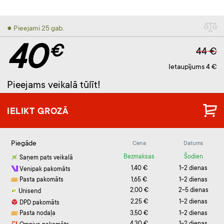
● Pieejami 25 gab.
40
€
44 €
Ietaupījums 4 €
Pieejams veikalā tūlīt!
IELIKT GROZĀ
Piegāde
Cena
Datums
Bezmaksas
Šodien
Saņem pats veikalā
1,40 €
1-2 dienas
Venipak pakomāts
Pasta pakomāts
1,65 €
1-2 dienas
2,00 €
2-5 dienas
Unisend
2,25 €
1-2 dienas
DPD pakomāts
Pasta nodaļa
3,50 €
1-2 dienas