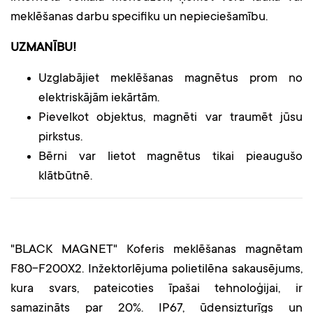
meklēšanas darbu specifiku un nepieciešamību.
UZMANĪBU!
Uzglabājiet meklēšanas magnētus prom no
elektriskājām iekārtām.
Pievelkot objektus, magnēti var traumēt jūsu
pirkstus.
Bērni var lietot magnētus tikai pieaugušo
klātbūtnē.
"BLACK MAGNET" Koferis meklēšanas magnētam
F80-F200X2. Inžektorlējuma polietilēna sakausējums,
kura svars, pateicoties īpašai tehnoloģijai, ir
samazināts par 20%. IP67, ūdensizturīgs un