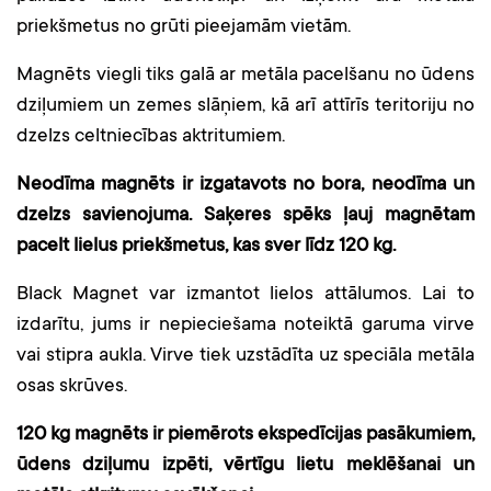
priekšmetus no grūti pieejamām vietām.
Magnēts viegli tiks galā ar metāla pacelšanu no ūdens
dziļumiem un zemes slāņiem, kā arī attīrīs teritoriju no
dzelzs celtniecības aktritumiem.
Neodīma magnēts ir izgatavots no bora, neodīma un
dzelzs savienojuma. Saķeres spēks ļauj magnētam
pacelt lielus priekšmetus, kas sver līdz 120 kg.
Black Magnet var izmantot lielos attālumos. Lai to
izdarītu, jums ir nepieciešama noteiktā garuma virve
vai stipra aukla. Virve tiek uzstādīta uz speciāla metāla
osas skrūves.
120 kg magnēts ir piemērots ekspedīcijas pasākumiem,
ūdens dziļumu izpēti, vērtīgu lietu meklēšanai un