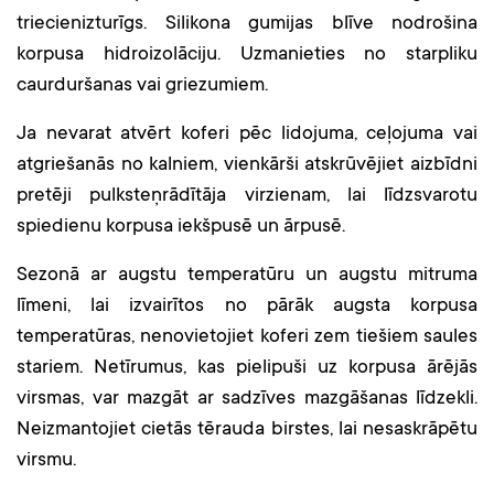
triecienizturīgs. Silikona gumijas blīve nodrošina
korpusa hidroizolāciju. Uzmanieties no starpliku
caurduršanas vai griezumiem.
Ja nevarat atvērt koferi pēc lidojuma, ceļojuma vai
atgriešanās no kalniem, vienkārši atskrūvējiet aizbīdni
pretēji pulksteņrādītāja virzienam, lai līdzsvarotu
spiedienu korpusa iekšpusē un ārpusē.
Sezonā ar augstu temperatūru un augstu mitruma
līmeni, lai izvairītos no pārāk augsta korpusa
temperatūras, nenovietojiet koferi zem tiešiem saules
stariem. Netīrumus, kas pielipuši uz korpusa ārējās
virsmas, var mazgāt ar sadzīves mazgāšanas līdzekli.
Neizmantojiet cietās tērauda birstes, lai nesaskrāpētu
virsmu.