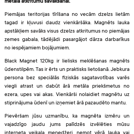
metāla atkritumu savākšanai.
Piemājas teritorijas tīrīšana no vecām dzelzs lietām
tagad ir kļuvusi daudz vienkāršāka. Magnēts lauka
apstākļiem savāks visus dzelzs atkritumus no piemājas
zemes gabala, tādējādi pasargājot dārza darbarīkus
no iespējamiem bojājumiem.
Black Magnet 120kg ir lielisks meklēšanas magnēts
ūdenstilpēm. Tas ir ērts un praktisks lietošanā. Jebkura
persona bez speciālās fiziskās sagatavotības varēs
viegli atrast un dabūt ārā metāla priekšmetus no
ezera, upes vai akas. Vienkārši nolaidiet magnētu uz
stiprinājuma ūdenī un izņemiet ārā pazaudēto mantu.
Pievēršam jūsu uzmanību, ka magnēta izmēru un
vajadzīgo jaudu jums palīdzēs izvēlēties mūsu
interneta veikala menedžeri, ņemot vērā lauka vai