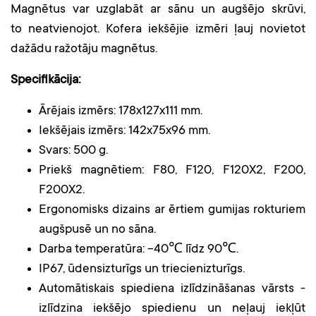
Magnētus var uzglabāt ar sānu un augšējo skrūvi,
to neatvienojot. Kofera iekšējie izmēri ļauj novietot
dažādu ražotāju magnētus.
Specifikācija:
Ārējais izmērs: 178x127x111 mm.
Iekšējais izmērs: 142x75x96 mm.
Svars: 500 g.
Priekš magnētiem: F80, F120, F120X2, F200,
F200X2.
Ergonomisks dizains ar ērtiem gumijas rokturiem
augšpusē un no sāna.
Darba temperatūra: -40℃ līdz 90℃.
IP67, ūdensizturīgs un triecienizturīgs.
Automātiskais spiediena izlīdzināšanas vārsts -
izlīdzina iekšējo spiedienu un neļauj iekļūt