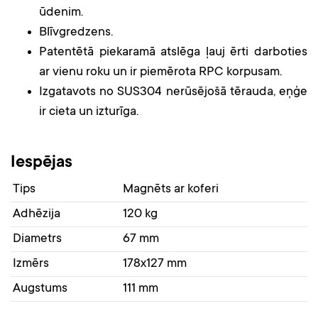
ūdenim.
Blīvgredzens.
Patentētā piekaramā atslēga ļauj ērti darboties
ar vienu roku un ir piemērota RPC korpusam.
Izgatavots no SUS304 nerūsējošā tērauda, ​​eņģe
ir cieta un izturīga.
Iespējas
Tips
Magnēts ar koferi
Adhēzija
120 kg
Diametrs
67 mm
Izmērs
178x127 mm
Augstums
111 mm