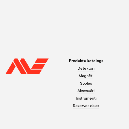
Produktu katalogs
Detektori
Magnēti
Spoles
Aksesuāri
Instrumenti
Rezerves daļas
Palīdzība pircējam
+371 26003120
Apmaksa
Darbadienās no 10 līdz 20,