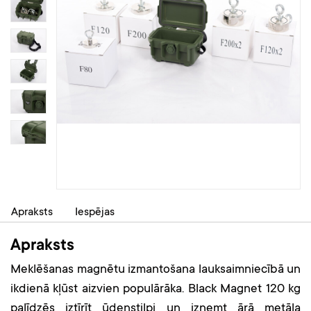
Apraksts
Iespējas
Apraksts
Meklēšanas magnētu izmantošana lauksaimniecībā un
ikdienā kļūst aizvien populārāka. Black Magnet 120 kg
palīdzēs iztīrīt ūdenstilpi un izņemt ārā metāla