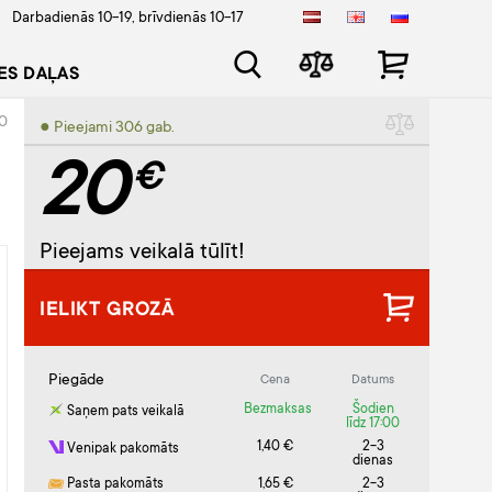
Darbadienās 10-19, brīvdienās 10-17
ES DAĻAS
20
● Pieejami 306 gab.
20
€
Pieejams veikalā tūlīt!
IELIKT GROZĀ
Piegāde
Cena
Datums
Bezmaksas
Šodien
Saņem pats veikalā
līdz 17:00
1,40 €
2-3
Venipak pakomāts
dienas
Pasta pakomāts
1,65 €
2-3