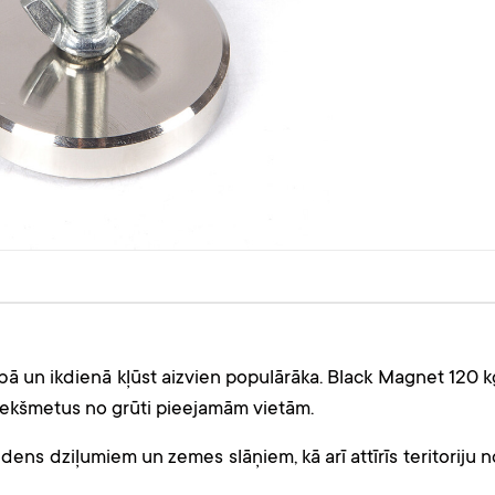
 un ikdienā kļūst aizvien populārāka. Black Magnet 120 k
priekšmetus no grūti pieejamām vietām.
dens dziļumiem un zemes slāņiem, kā arī attīrīs teritoriju n