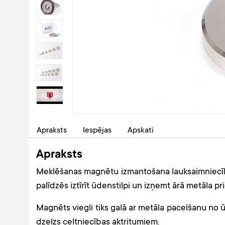
Apraksts
Iespējas
Apskati
Apraksts
Meklēšanas magnētu izmantošana lauksaimniecībā
palīdzēs iztīrīt ūdenstilpi un izņemt ārā metāla 
Magnēts viegli tiks galā ar metāla pacelšanu no ū
dzelzs celtniecības aktritumiem.