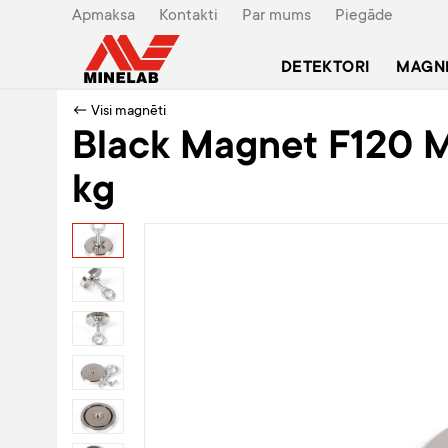
Apmaksa
Kontakti
Par mums
Piegāde
DETEKTORI
MAGN
← Visi magnēti
Black Magnet F120 
kg