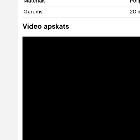
Materiāls
Poli
Garums
20 
Video apskats