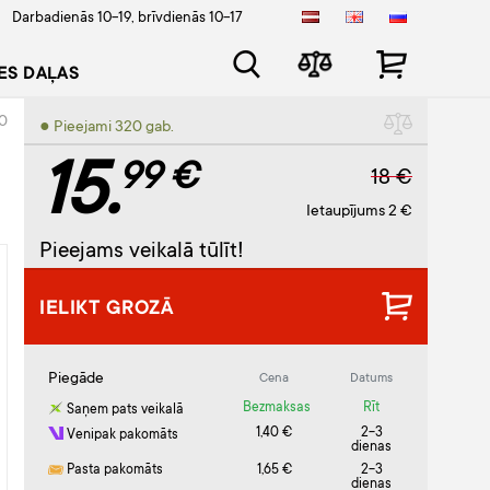
Darbadienās 10-19, brīvdienās 10-17
ES DAĻAS
0
● Pieejami 320 gab.
15.
99 €
18 €
Ietaupījums 2 €
Pieejams veikalā tūlīt!
IELIKT GROZĀ
Piegāde
Cena
Datums
Bezmaksas
Rīt
Saņem pats veikalā
1,40 €
2-3
Venipak pakomāts
dienas
Pasta pakomāts
1,65 €
2-3
dienas