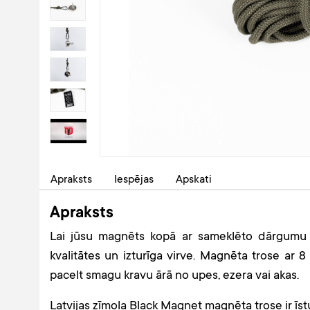
Apraksts
Iespējas
Apskati
Apraksts
Lai jūsu magnēts kopā ar sameklēto dārgumu 
kvalitātes un izturīga virve. Magnēta trose ar 8
pacelt smagu kravu ārā no upes, ezera vai akas.
Latvijas zīmola Black Magnet magnēta trose ir īst