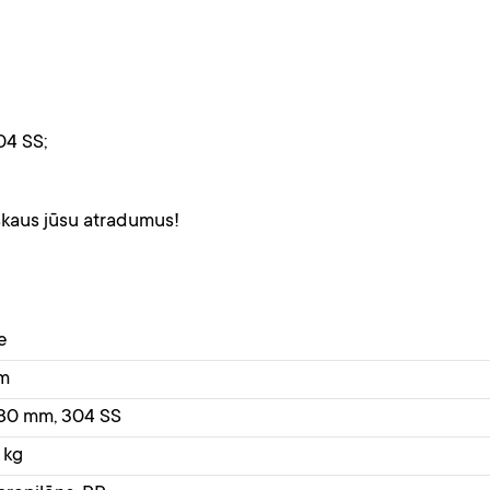
04 SS;
pskaus jūsu atradumus!
e
m
80 mm, 304 SS
 kg