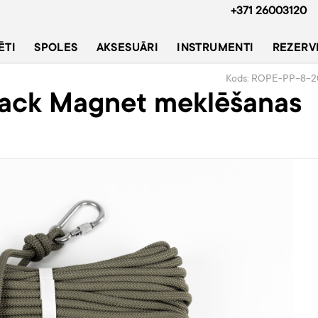
+371 26003120
ĒTI
SPOLES
AKSESUĀRI
INSTRUMENTI
REZERV
Kods: ROPE-PP-8-2
lack Magnet meklēšanas