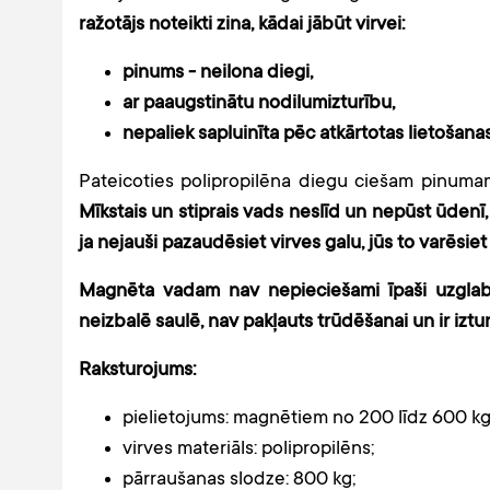
ražotājs noteikti zina, kādai jābūt virvei:
pinums - neilona diegi,
ar paaugstinātu nodilumizturību,
nepaliek sapluinīta pēc atkārtotas lietošanas
Pateicoties polipropilēna diegu ciešam pinumam
Mīkstais un stiprais vads neslīd un nepūst ūdenī
ja nejauši pazaudēsiet virves galu, jūs to varēsiet
Magnēta vadam nav nepieciešami īpaši uzglabā
neizbalē saulē, nav pakļauts trūdēšanai un ir izt
Raksturojums:
pielietojums: magnētiem no 200 līdz 600 kg
virves materiāls: polipropilēns;
pārraušanas slodze: 800 kg;