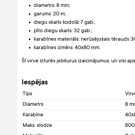
diametrs: 8 mm;
garums: 20 m;
diegu skaits kodolā: 7 gab.;
pīto diegu skaits: 32 gab.;
karabīnes materiāls: nerūsējošais tērauds 3
karabīnes izmērs: 40x80 mm.
Šī virve izturēs jebkurus izaicinājumus, un visi a
Iespējas
Tips
Virv
Diametrs
8 m
Karabīne
40x
Maks. slodze
800