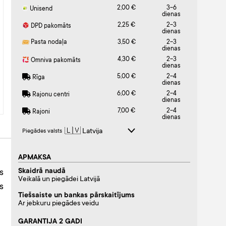
2,00 €
3-6
Unisend
dienas
2,25 €
2-3
DPD pakomāts
dienas
Pasta nodaļa
3,50 €
2-3
dienas
4,30 €
2-3
Omniva pakomāts
dienas
5,00 €
2-4
Rīga
dienas
6,00 €
2-4
Rajonu centri
dienas
7,00 €
2-4
Rajoni
dienas
Piegādes valsts
APMAKSA
Skaidrā naudā
s
Veikalā un piegādei Latvijā
s
Tiešsaiste un bankas pārskaitījums
Ar jebkuru piegādes veidu
GARANTIJA 2 GADI