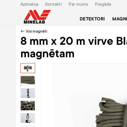
Apmaksa
Kontakti
Par mums
Piegāde
DETEKTORI
MAGN
← Visi magnēti
8 mm x 20 m virve B
magnētam