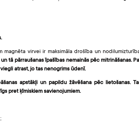
.
 magnēta virvei ir maksimāla drošība un nodilumizturība
, un tā pārraušanas īpašības nemainās pēc mitrināšanas. Pa
 viegli atrast, jo tas nenogrims ūdenī.
šanas apstākļi un papildu žāvēšana pēc lietošanas. Ta
urīgs pret ķīmiskiem savienojumiem.
;