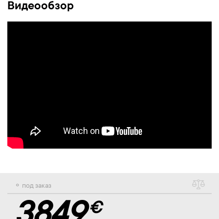
Видеообзор
⚬ под заказ
3849
€