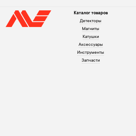
Каталог товаров
Детекторы
Магниты
Катушки
Аксессуары
Инструменты
Запчасти
Помощь покупателю
+371 26003120
Оплата
В рабочие дни с 10 до 20,
Гарантия
по выходным с 10 до 18
Процесс покупки
info@morex.lv
Контакты
Youtube
О нас
Instagram
Доставка
Facebook
Политика