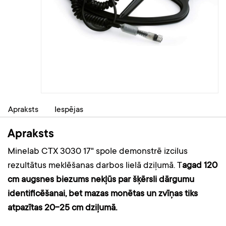
Apraksts
Iespējas
Apraksts
Minelab CTX 3030 17" spole demonstrē izcilus
rezultātus meklēšanas darbos lielā dziļumā. T
agad 120
cm augsnes biezums nekļūs par šķērsli dārgumu
identificēšanai, bet mazas monētas un zvīņas tiks
atpazītas 20-25 cm dziļumā.