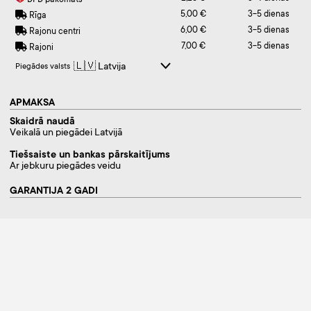
DPD pakomāts
5,00 €
3-5 dienas
Rīga
6,00 €
3-5 dienas
Rajonu centri
7,00 €
3-5 dienas
Rajoni
Piegādes valsts
APMAKSA
Skaidrā naudā
Veikalā un piegādei Latvijā
Tiešsaiste un bankas pārskaitījums
Ar jebkuru piegādes veidu
GARANTIJA 2 GADI