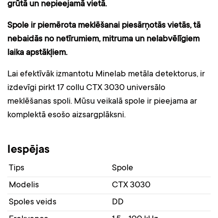
grūtā un nepieejamā vietā.
Spole ir piemērota meklēšanai piesārņotās vietās, tā
nebaidās no netīrumiem, mitruma un nelabvēlīgiem
laika apstākļiem.
Lai efektīvāk izmantotu Minelab metāla detektorus, ir
izdevīgi pirkt 17 collu CTX 3030 universālo
meklēšanas spoli. Mūsu veikalā spole ir pieejama ar
komplektā esošo aizsargplāksni.
Iespējas
Tips
Spole
Modelis
CTX 3030
Spoles veids
DD