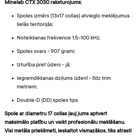
Minelab CTX 3030 raksturojums:
Spoles izmērs (13x17 collas) atvieglo meklējumus
lielās teritorijās;
Noteikšanas frekvence 1,5–100 kHz;
Spoles svars - 907 grami;
Izturība pret ūdeni - jā;
Iegremdēšanas dziļums ūdenī - līdz trim
metriem;
Double-D (DD) spoles tips.
Spole ar diametru 17 collas ļauj jums aptvert
maksimālo platību un veikt profesionālu meklēšanu.
Visi metāla priekšmeti, ieskaitot vismazākos, tiks atrasti