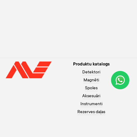
Produktu katalogs
Detektori
Magnēti
Spoles
Aksesuāri
Instrumenti
Rezerves daļas
Palīdzība pircējam
+371 26003120
Apmaksa
Darbadienās no 10 līdz 20,