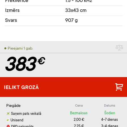
Frekvence
1.5 - 100 kHz
Izmērs
33x43 cm
Svars
907 g
● Pieejami 1 gab.
383
€
IELIKT GROZĀ
Piegāde
Cena
Datums
Bezmaksas
Šodien
Saņem pats veikalā
2,00 €
4-7 dienas
Unisend
2,25 €
3-4 dienas